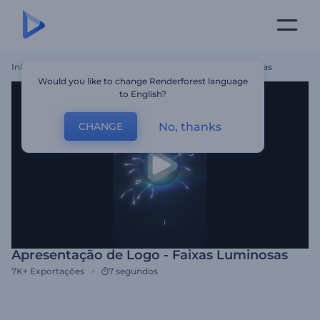
Início
Templates
Apresentação De Logo - Faixas Luminosas
Would you like to change Renderforest language
to English?
No, thanks
CHANGE
Apresentação de Logo - Faixas Luminosas
7K+
Exportações
7 segundos