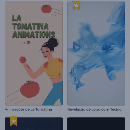
R
evelação de Logo com Tecido de Seda
Animações de La Tomatina