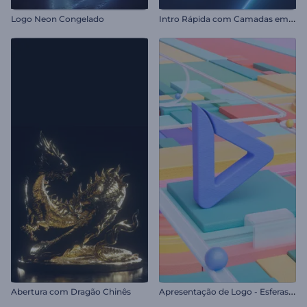
I
ntro Rápida com Camadas em Neon
Logo Neon Congelado
A
presentação de Logo - Esferas Cinéticas
Abertura com Dragão Chinês