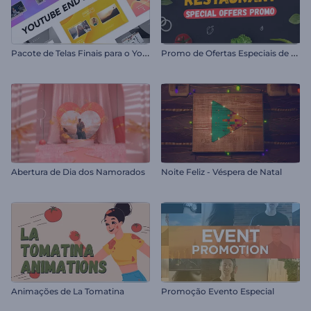
P
acote de Telas Finais para o YouTube
P
romo de Ofertas Especiais de Restaurante
Abertura de Dia dos Namorados
Noite Feliz - Véspera de Natal
Animações de La Tomatina
Promoção Evento Especial