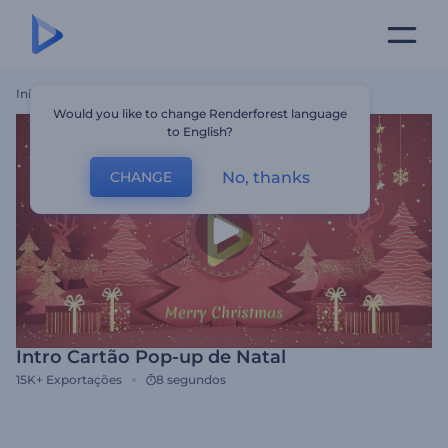
Início
Templates
Intro Cartão Pop-Up De Natal
Would you like to change Renderforest language
to English?
No, thanks
CHANGE
Intro Cartão Pop-up de Natal
15K+
Exportações
8 segundos