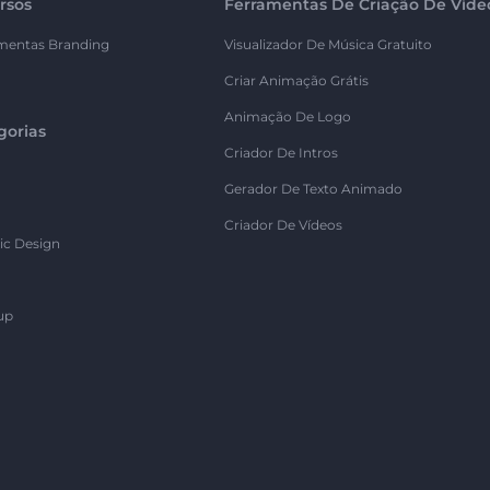
rsos
Ferramentas De Criação De Víde
mentas Branding
Visualizador De Música Gratuito
Criar Animação Grátis
Animação De Logo
gorias
Criador De Intros
Gerador De Texto Animado
Criador De Vídeos
ic Design
up