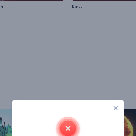
en
Kass