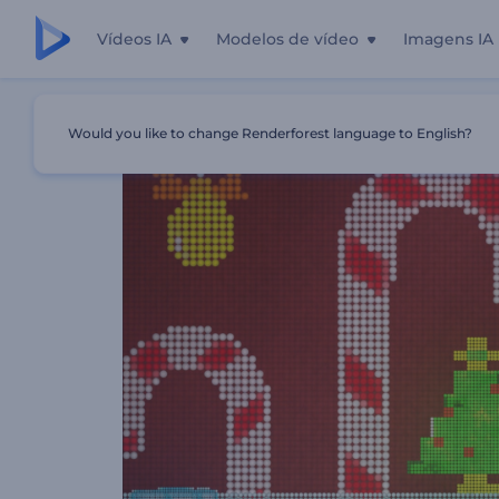
Vídeos IA
Modelos de vídeo
Imagens IA
Início
Templates
Apresentação De Logotipo Com Papa
Would you like to change Renderforest language to English?