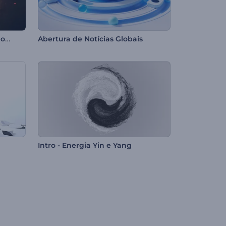
Revelação do Logotipo Círculo Flamejante
Abertura de Notícias Globais
Intro - Energia Yin e Yang