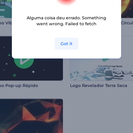
Alguma coisa deu errado. Something
po Vibe de Natureza
went wrong. Failed to fetch
Got it
po Pop-up Rápido
Logo Revelador Terra Seca