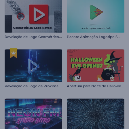
R
evelação de Logo Geométrico 3D
P
acote Animação Logotipo Simples
R
evelação de Logo de Próxima Geração
A
bertura para Noite de Halloween