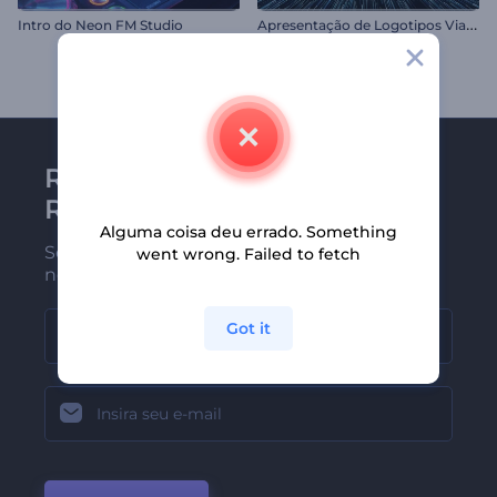
A
presentação de Logotipos Viagem Interestelar
Intro do Neon FM Studio
Receba a newsletter da
Renderforest
Alguma coisa deu errado. Something
Seja um dos primeiros a receber
went wrong. Failed to fetch
nossas últimas novidades e ofertas
Got it