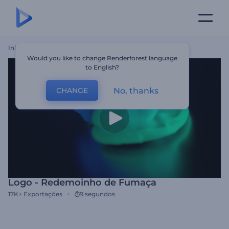
Início
Templates
Logo - Redemoinho De Fumaça
Would you like to change Renderforest language
to English?
No, thanks
CHANGE
Logo - Redemoinho de Fumaça
17K+
Exportações
9 segundos