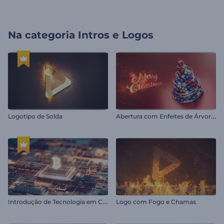
Na categoria
Intros e Logos
A
bertura com Enfeites de Árvore de Natal
Logotipo de Solda
I
ntrodução de Tecnologia em Criptomoedas
Logo com Fogo e Chamas