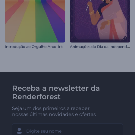
A
nimações do Dia da Independência da Índia
Introdução ao Orgulho Arco-Íris
Receba a newsletter da
Renderforest
Seja um dos primeiros a receber
nossas últimas novidades e ofertas