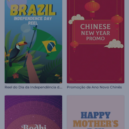
R
eel do Dia da Independência do Brasil
Promoção de Ano Novo Chinês