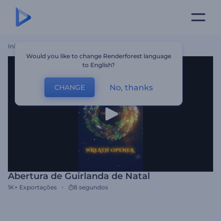
Início
Templates
Abertura De Guirlanda De Natal
Would you like to change Renderforest language
to English?
No, thanks
CHANGE
Abertura de Guirlanda de Natal
1K+
Exportações
8 segundos