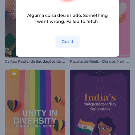
Alguma coisa deu errado. Something
went wrong. Failed to fetch
Got it
C
artão Postal de Saudações de Férias
P
acote de Reels - Dia dos Namorados