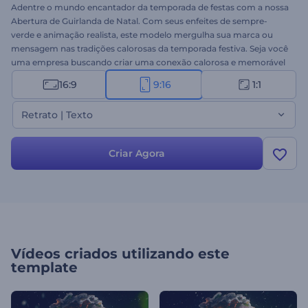
Adentre o mundo encantador da temporada de festas com a nossa
Abertura de Guirlanda de Natal. Com seus enfeites de sempre-
verde e animação realista, este modelo mergulha sua marca ou
mensagem nas tradições calorosas da temporada festiva. Seja você
uma empresa buscando criar uma conexão calorosa e memorável
com seu público ou um indivíduo espalhando alegria natalina, este
16:9
9:16
1:1
modelo é perfeito para celebrar a temporada com estilo. Faça o
upload do seu logotipo, digite sua mensagem, adicione uma trilha
Retrato | Texto
sonora festiva e obtenha um vídeo de alta qualidade para as festas
em minutos. Experimente agora!
Criar Agora
Vídeos criados utilizando este
template