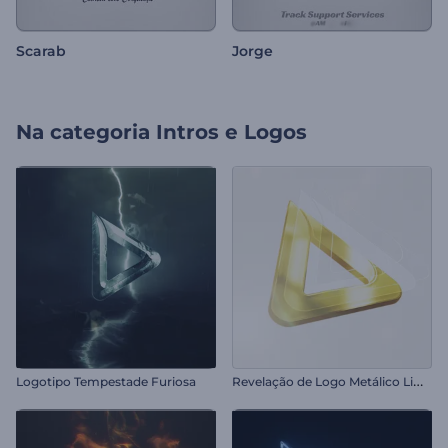
Scarab
Jorge
Na categoria
Intros e Logos
R
evelação de Logo Metálico Limpo
Logotipo Tempestade Furiosa