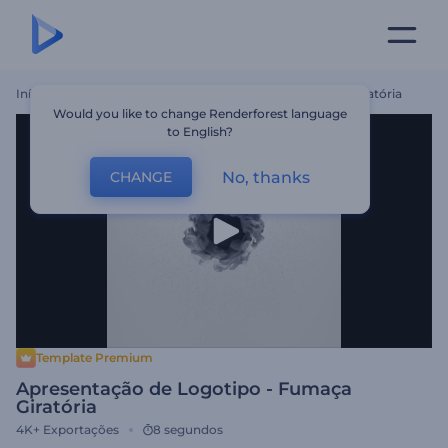
Início
Templates
Apresentação De Logotipo - Fumaça Giratória
Would you like to change Renderforest language
to English?
No, thanks
CHANGE
Template Premium
Apresentação de Logotipo - Fumaça
Giratória
4K+
Exportações
8 segundos