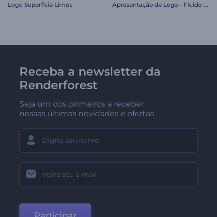
A
presentação de Logo - Fluido Circular
Logo Superfície Limpa
Receba a newsletter da
Renderforest
Seja um dos primeiros a receber
nossas últimas novidades e ofertas
Participar