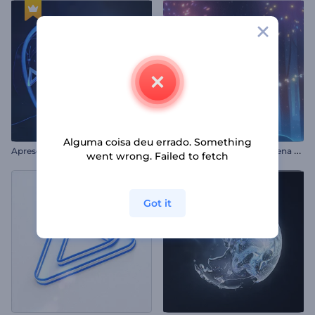
Alguma coisa deu errado. Something
A
presentação de Logo - Raio de Luz Veloz
R
evelação do logotipo da rena de Natal
went wrong. Failed to fetch
Got it