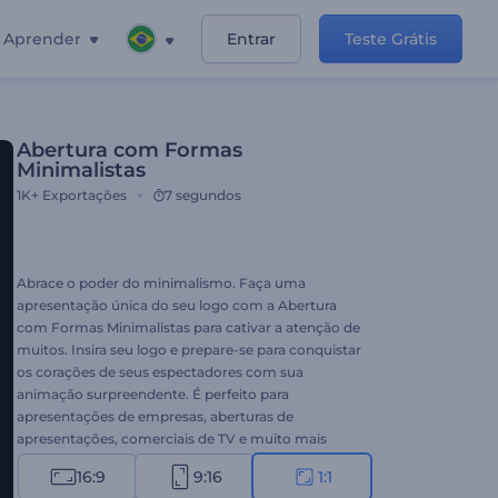
Aprender
Entrar
Teste Grátis
Abertura com Formas
Minimalistas
1K+
Exportações
7 segundos
Abrace o poder do minimalismo. Faça uma
apresentação única do seu logo com a Abertura
com Formas Minimalistas para cativar a atenção de
muitos. Insira seu logo e prepare-se para conquistar
os corações de seus espectadores com sua
animação surpreendente. É perfeito para
apresentações de empresas, aberturas de
apresentações, comerciais de TV e muito mais
projetos. Experimente este template hoje mesmo!
16:9
9:16
1:1