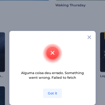
Waking Thursday
Alguma coisa deu errado. Something
Revelação de Logo em Areia Escura
Intro com Linhas de Neon Girando
Revelação de Logo Geométrico 3D
went wrong. Failed to fetch
Got it