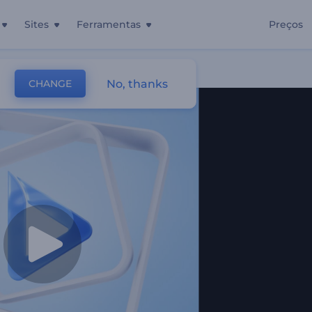
Sites
Ferramentas
Preços
No, thanks
CHANGE