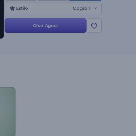
Estilo
Opção 1
Criar Agora