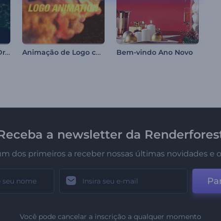
Logotipo Natureza Dramática
Animação de Logo com Fênix
Bem-vindo Ano Novo
Receba a newsletter da Renderfores
um dos primeiros a receber nossas últimas novidades e o
Par
Você pode cancelar a inscrição a qualquer momento