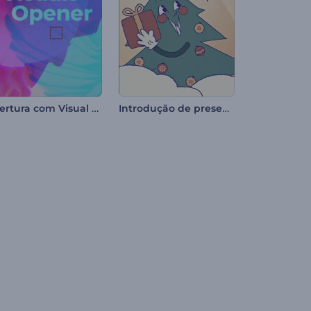
Abertura com Visual Abstrato
Introdução de presente de Natal em desenho animado