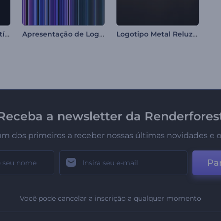
Introdução com Partículas Brilhantes Giratórias
Apresentação de Logo - Vidro Iridescente
Logotipo Metal Reluzente
Receba a newsletter da Renderfores
um dos primeiros a receber nossas últimas novidades e o
Par
Você pode cancelar a inscrição a qualquer momento