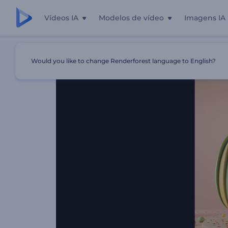
Vídeos IA
Modelos de vídeo
Imagens IA
Início
Templates
Intro - Ovos De Páscoa Coloridos
Would you like to change Renderforest language to English?