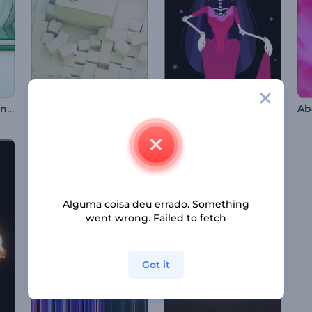
Abertura com Design Floral
Apresentação de Logo - Cubos Fragmentados
Animações do Dia dos Mortos
Alguma coisa deu errado. Something
went wrong. Failed to fetch
Got it