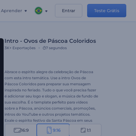
Aprender
Entrar
Teste Grátis
Intro - Ovos de Páscoa Coloridos
3K+
Exportações
7 segundos
Abrace o espírito alegre da celebração de Páscoa
com esta intro temática. Use a intro Ovos de
Páscoa Coloridos para preparar sua mensagem
inspirada no feriado. Tudo o que você precisa fazer
é adicionar seu logo e slogan, e música de fundo de
sua escolha. É o template perfeito para vídeos
sobre a Páscoa, anúncios comerciais, promoções,
intros do YouTube e outros projetos temáticos.
Exale o espírito festivo da Santa Páscoa em seus
projetos com alguns cliques. Experimente este
16:9
9:16
1:1
template agora!