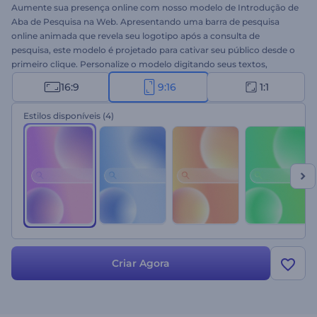
Aumente sua presença online com nosso modelo de Introdução de
Aba de Pesquisa na Web. Apresentando uma barra de pesquisa
online animada que revela seu logotipo após a consulta de
pesquisa, este modelo é projetado para cativar seu público desde o
primeiro clique. Personalize o modelo digitando seus textos,
fazendo upload do seu logotipo e completando seu vídeo com
16:9
9:16
1:1
uma faixa de música de fundo de nossa vasta Biblioteca de Música.
Perfeito para apresentações de tecnologia, comerciais, introduções
Estilos disponíveis
(4)
de canais do YouTube, aberturas de logotipos de negócios e muitos
outros projetos. Crie agora!
Criar Agora