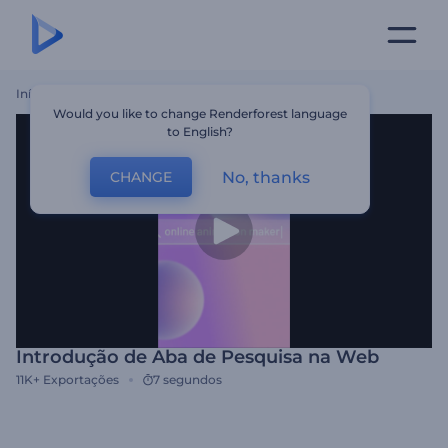
Início
Templates
Introdução De Aba De Pesquisa Na Web
Would you like to change Renderforest language
to English?
No, thanks
CHANGE
Introdução de Aba de Pesquisa na Web
11K+
Exportações
7 segundos