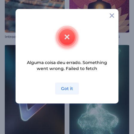
I
ntrodução de Tecnologia em Criptomoedas
Animações do Dia do Bodhi
Alguma coisa deu errado. Something
went wrong. Failed to fetch
Got it