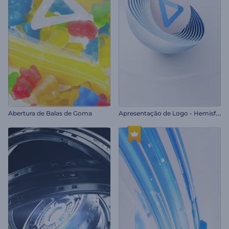
A
presentação de Logo - Hemisfério Giratório
Abertura de Balas de Goma