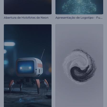
A
presentação de Logotipo - Fusão de Poeira Estelar
Abertura de Holofotes de Neon