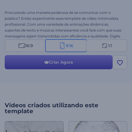
Procurando uma maneira poderosa de se comunicar com o
público? Então experimente esse template de vídeo minimalista
profissional. Com uma variedade de animações dinâmicas,
suportes de texto e músicas interessantes você fará com que suas
mensagens sejam transmitidas com eficiência e qualidade. Digite
seu texto, insira seu logotipo e surpreenda seu público. É perfeito
16:9
9:16
1:1
para promoção de empresas, sites, serviços e mais. Experimente
grátis!
Criar Agora
Vídeos criados utilizando este
template