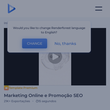
Início
Templates
Marketing Online E Promoção SEO
Would you like to change Renderforest language
to English?
No, thanks
CHANGE
Template Premium
Marketing Online e Promoção SEO
21K+
Exportações
15 segundos