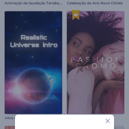
A
nimação de Saudação Tanabata
Celebração do Ano Novo Chinês
Intro Universo Realístico
Abertura Fashion