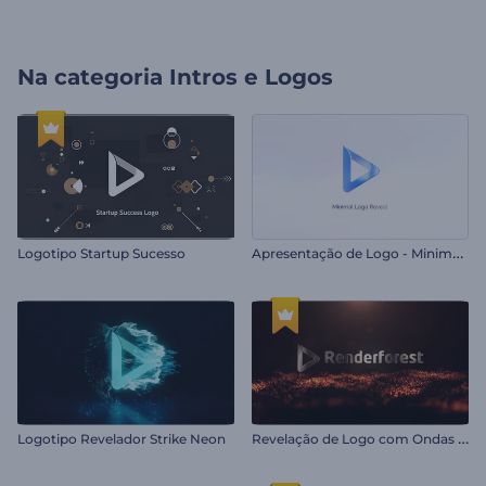
Na categoria
Intros e Logos
A
presentação de Logo - Minimalista
Logotipo Startup Sucesso
R
evelação de Logo com Ondas de Partículas
Logotipo Revelador Strike Neon