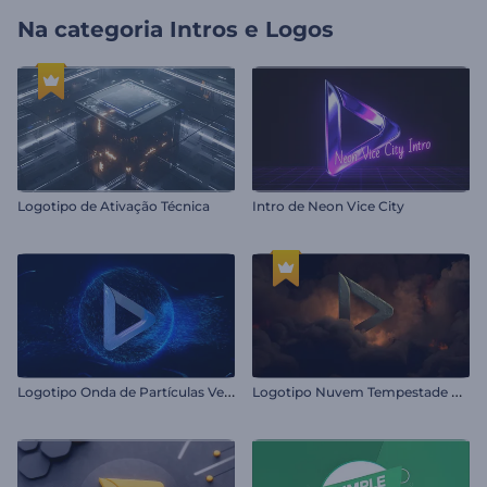
Na categoria
Intros e Logos
Logotipo de Ativação Técnica
Intro de Neon Vice City
L
ogotipo Onda de Partículas Velozes
L
ogotipo Nuvem Tempestade Cinematográfica