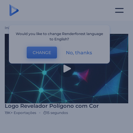
Início
Templates
Logo Revelador Polígono Com Cor
Would you like to change Renderforest language
to English?
No, thanks
CHANGE
Logo Revelador Polígono com Cor
19K+
Exportações
15 segundos