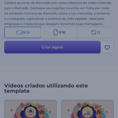
Celebre as cores do Ramadã com nossa Abertura de Vídeo Colorida
para o Ramadã. Destaque seu logotipo novinho em folha por meio
de símbolos icônicos do Ramadã, como a lua crescente, a lanterna
e a mesquita, capturando a essência do mês sagrado. Ideal para
empresas e criadores que desejam transmitir suas mensagens,
cumprimentos ou promoções do Ramadã com visuais vibrantes.
16:9
9:16
1:1
Personalize com seu logotipo, insira seus textos e adicione uma
trilha sonora animada para completar a atmosfera festiva. Crie
agora e espalhe o espírito do Ramadã!
Criar Agora
Vídeos criados utilizando este
template