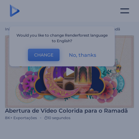
Início
Templates
Abertura De Vídeo Colorida Para O Ramadã
Would you like to change Renderforest language
to English?
No, thanks
CHANGE
Abertura de Vídeo Colorida para o Ramadã
8K+
Exportações
10 segundos