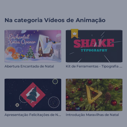
Na categoria
Vídeos de Animação
K
it de Ferramentas - Tipografia Dançante
Abertura Encantada de Natal
A
presentação Felicitações de Natal
Introdução Maravilhas de Natal