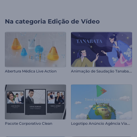
Na categoria
Edição de Vídeo
A
nimação de Saudação Tanabata
Abertura Médica Live Action
L
ogotipo Anúncio Agência Viagem
Pacote Corporativo Clean