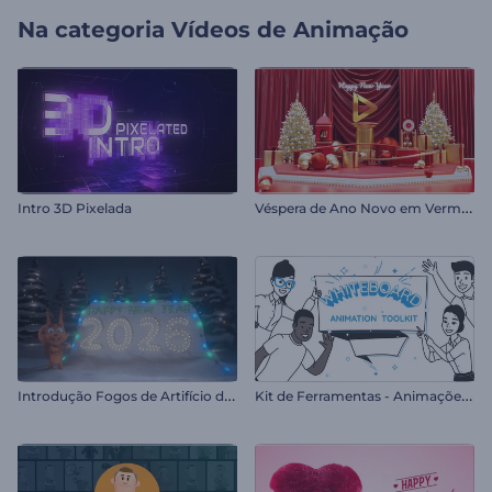
Na categoria
Vídeos de Animação
V
éspera de Ano Novo em Vermelho
Intro 3D Pixelada
I
ntrodução Fogos de Artifício do Rendy
K
it de Ferramentas - Animações Whiteboard