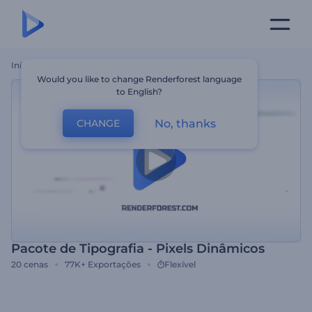
Início
Templates
Pacote De Tipografia - Pixels Dinâmicos
Would you like to change Renderforest language
to English?
No, thanks
CHANGE
Pacote de Tipografia - Pixels Dinâmicos
20
cenas
77K+
Exportações
Flexível