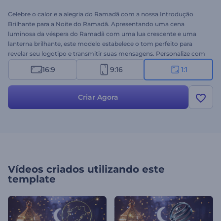
Celebre o calor e a alegria do Ramadã com a nossa Introdução
Brilhante para a Noite do Ramadã. Apresentando uma cena
luminosa da véspera do Ramadã com uma lua crescente e uma
lanterna brilhante, este modelo estabelece o tom perfeito para
revelar seu logotipo e transmitir suas mensagens. Personalize com
seu logotipo, insira suas mensagens festivas e adicione uma trilha
16:9
9:16
1:1
sonora de fundo para completar a atmosfera alegre. Perfeito para
vídeos de saudação, convites de feriados, vídeos promocionais,
aberturas de apresentações festivas e muito mais. Crie agora e
Criar Agora
espalhe o espírito do Ramadã!
Vídeos criados utilizando este
template