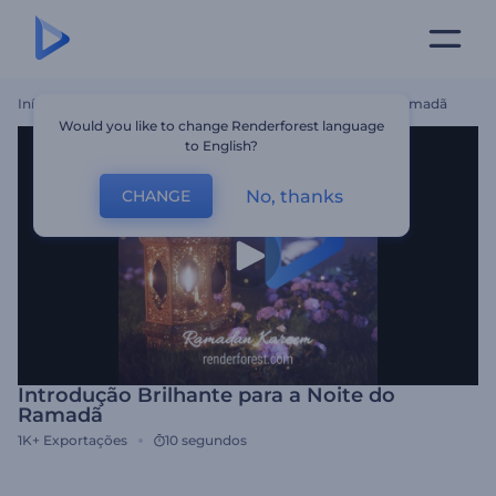
Início
Templates
Introdução Brilhante Para A Noite Do Ramadã
Would you like to change Renderforest language
to English?
No, thanks
CHANGE
Introdução Brilhante para a Noite do
Ramadã
1K+
Exportações
10 segundos