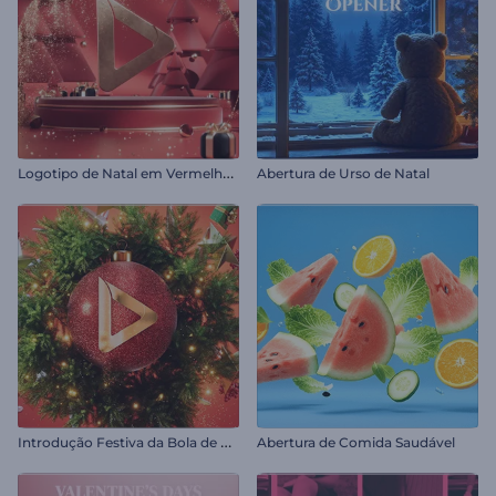
L
ogotipo de Natal em Vermelho Rubi
Abertura de Urso de Natal
I
ntrodução Festiva da Bola de Natal
Abertura de Comida Saudável