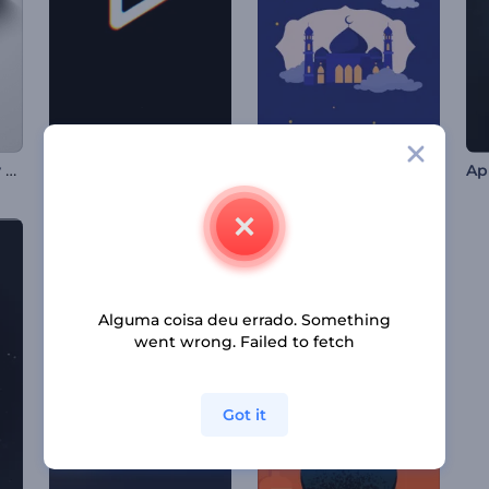
Introdução ao Shiny Chrome
Logo com Efeito Glitch Rápido
Animações do Mawlid al-Nabi
Alguma coisa deu errado. Something
went wrong. Failed to fetch
Got it