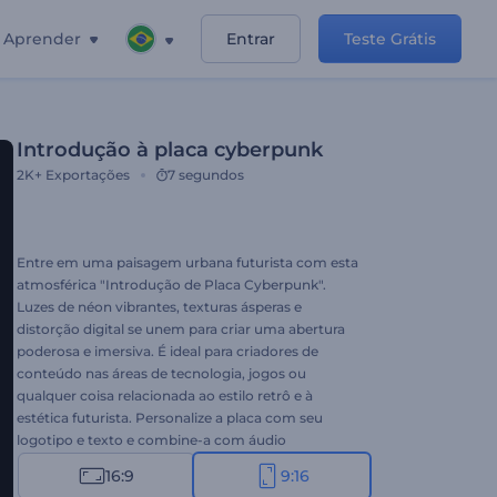
Aprender
Entrar
Teste Grátis
Introdução à placa cyberpunk
2K+
Exportações
7 segundos
Entre em uma paisagem urbana futurista com esta
atmosférica "Introdução de Placa Cyberpunk".
Luzes de néon vibrantes, texturas ásperas e
distorção digital se unem para criar uma abertura
poderosa e imersiva. É ideal para criadores de
conteúdo nas áreas de tecnologia, jogos ou
qualquer coisa relacionada ao estilo retrô e à
estética futurista. Personalize a placa com seu
logotipo e texto e combine-a com áudio
energético para obter o máximo impacto. Crie
16:9
9:16
agora e destaque-se com criatividade!