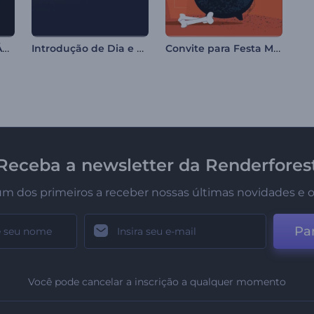
Logotipo Esfera de Água em Movimento
Introdução de Dia e Noite
Convite para Festa Mágica de Halloween
Receba a newsletter da Renderfores
um dos primeiros a receber nossas últimas novidades e o
Par
Você pode cancelar a inscrição a qualquer momento