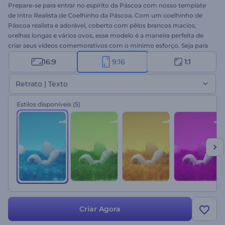
Prepare-se para entrar no espírito da Páscoa com nosso template
de Intro Realista de Coelhinho da Páscoa. Com um coelhinho de
Páscoa realista e adorável, coberto com pêlos brancos macios,
orelhas longas e vários ovos, esse modelo é a maneira perfeita de
criar seus vídeos comemorativos com o mínimo esforço. Seja para
enviar seus desejos de boa Páscoa para a família e os amigos,
16:9
9:16
1:1
divulgar promoções de Páscoa da sua empresa ou convidar seus
entes queridos para um evento caseiro, este modelo é uma
Retrato | Texto
maneira divertida e fácil. Digite suas mensagens, insira seu logotipo
e adicione uma faixa de música festiva para criar um vídeo de
Estilos disponíveis
(5)
Páscoa único em poucos minutos. Então, por que esperar?
Comece a criar agora mesmo e entre no clima de diversão da
Páscoa!
Criar Agora