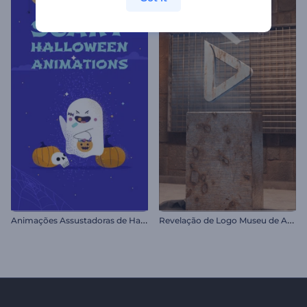
A
nimações Assustadoras de Halloween
R
evelação de Logo Museu de Arte