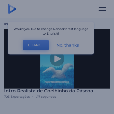
Início
Templates
Intro Realista De Coelhinho Da Páscoa
Would you like to change Renderforest language
to English?
No, thanks
CHANGE
Intro Realista de Coelhinho da Páscoa
703
Exportações
7 segundos