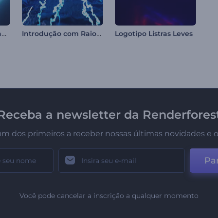
Intro Rápida com Camadas em Neon
Introdução com Raios de Tempestade
Logotipo Listras Leves
Receba a newsletter da Renderfores
um dos primeiros a receber nossas últimas novidades e o
Par
Você pode cancelar a inscrição a qualquer momento