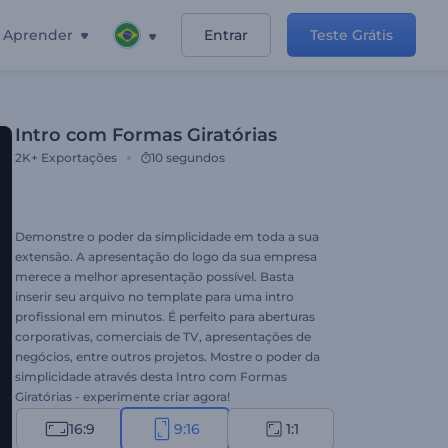
Aprender
Entrar
Teste Grátis
Intro com Formas Giratórias
2K+
Exportações
10 segundos
Demonstre o poder da simplicidade em toda a sua
extensão. A apresentação do logo da sua empresa
merece a melhor apresentação possível. Basta
inserir seu arquivo no template para uma intro
profissional em minutos. É perfeito para aberturas
corporativas, comerciais de TV, apresentações de
negócios, entre outros projetos. Mostre o poder da
simplicidade através desta Intro com Formas
Giratórias - experimente criar agora!
16:9
9:16
1:1