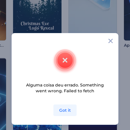
Revelação de Logo com Divisão em Bolhas
Apresentação de Logo - Véspera de Natal
Revelação de Logo Simples se Formando
Alguma coisa deu errado. Something
went wrong. Failed to fetch
Got it