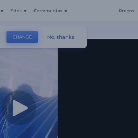
Sites
Ferramentas
Preços
No, thanks
CHANGE