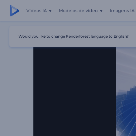
Vídeos IA
Modelos de vídeo
Imagens IA
Início
Templates
Intro Com Formas Giratórias
Would you like to change Renderforest language to English?