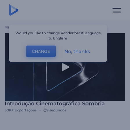
Início
Templates
Introdução Cinematográfica Sombria
Would you like to change Renderforest language
to English?
No, thanks
CHANGE
Introdução Cinematográfica Sombria
30K+
Exportações
9 segundos