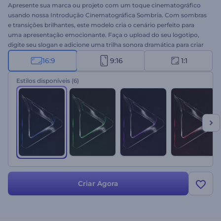
Apresente sua marca ou projeto com um toque cinematográfico
usando nossa Introdução Cinematográfica Sombria. Com sombras
e transições brilhantes, este modelo cria o cenário perfeito para
uma apresentação emocionante. Faça o upload do seu logotipo,
digite seu slogan e adicione uma trilha sonora dramática para criar
uma abertura memorável. Ideal para promoções de empresas ou
16:9
9:16
1:1
serviços, introduções ou encerramentos de canais, aberturas
cinematográficas e muito mais. Crie agora e envolva seu público
Estilos disponíveis
(6)
desde o primeiro momento!
Criar Agora