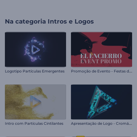
Na categoria
Intros e Logos
P
romoção de Evento - Festas de São Firmino
Logotipo Partículas Emergentes
A
presentação de Logo - Cromático
Intro com Partículas Cintilantes