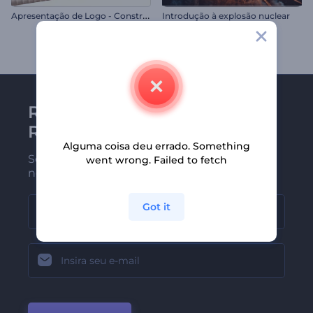
A
presentação de Logo - Construção
Introdução à explosão nuclear
Receba a newsletter da
Renderforest
Alguma coisa deu errado. Something
Seja um dos primeiros a receber
went wrong. Failed to fetch
nossas últimas novidades e ofertas
Got it