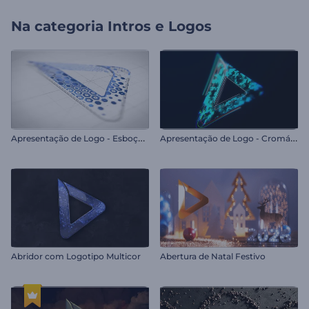
Na categoria
Intros e Logos
A
presentação de Logo - Esboço de Hexágonos
A
presentação de Logo - Cromático
Abridor com Logotipo Multicor
Abertura de Natal Festivo