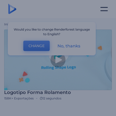
Início
Templates
Logotipo Forma Rolamento
Would you like to change Renderforest language
to English?
No, thanks
CHANGE
Logotipo Forma Rolamento
158K+
Exportações
12 segundos