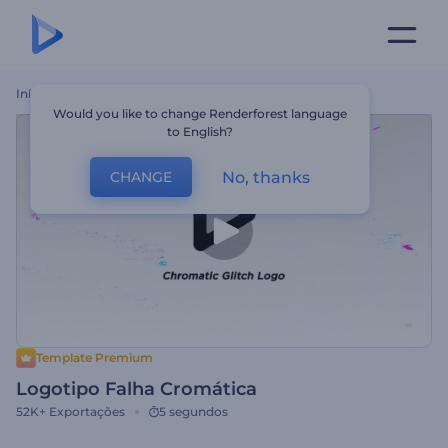
Início
Templates
Logotipo Falha Cromática
Would you like to change Renderforest language
to English?
No, thanks
CHANGE
Template Premium
Logotipo Falha Cromática
52K+
Exportações
5 segundos