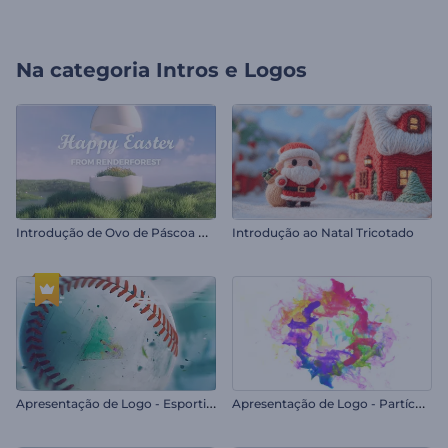
Na categoria
Intros e Logos
I
ntrodução de Ovo de Páscoa Rachado
Introdução ao Natal Tricotado
A
presentação de Logo - Esportivo 3D
A
presentação de Logo - Partículas Coloridas