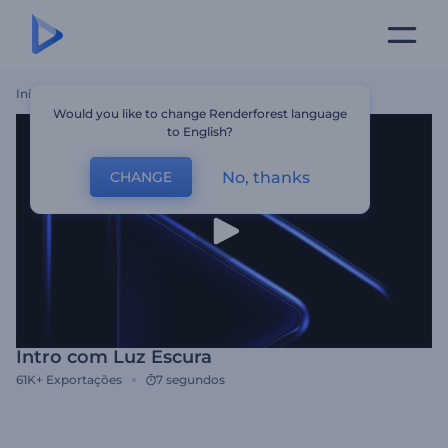
Início
Templates
Intro Com Luz Escura
Would you like to change Renderforest language
to English?
No, thanks
CHANGE
Intro com Luz Escura
61K+
Exportações
7 segundos