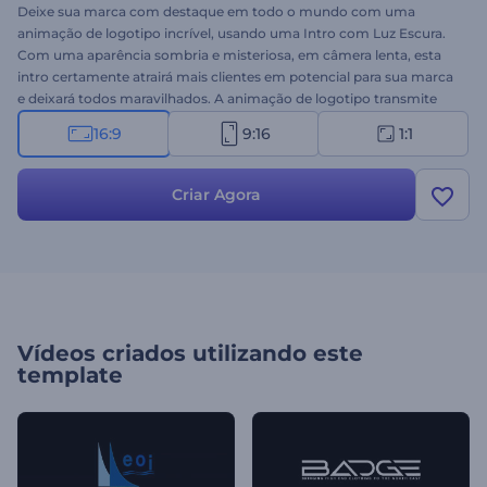
Deixe sua marca com destaque em todo o mundo com uma
animação de logotipo incrível, usando uma Intro com Luz Escura.
Com uma aparência sombria e misteriosa, em câmera lenta, esta
intro certamente atrairá mais clientes em potencial para sua marca
e deixará todos maravilhados. A animação de logotipo transmite
paixão, impulso e criatividade - tudo o que é necessário para
16:9
9:16
1:1
apresentar qualquer evento corporativo, lançamento de produtos,
marca ou item de moda. Envie seu logo, digite seu slogan e crie
uma animação de logotipo profissional em apenas alguns minutos.
Criar Agora
Experimente agora!
Vídeos criados utilizando este
template