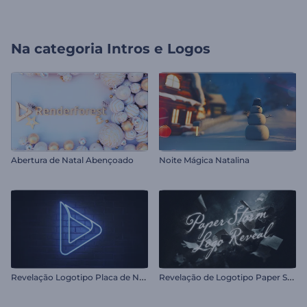
Na categoria
Intros e Logos
Abertura de Natal Abençoado
Noite Mágica Natalina
R
evelação Logotipo Placa de Néon
R
evelação de Logotipo Paper Storm