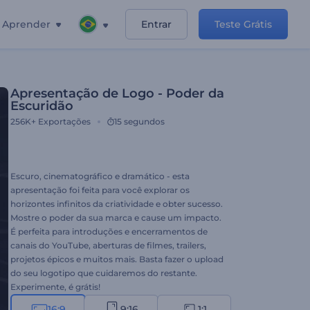
Aprender
Entrar
Teste Grátis
Apresentação de Logo - Poder da
Escuridão
256K+
Exportações
15 segundos
Escuro, cinematográfico e dramático - esta
apresentação foi feita para você explorar os
horizontes infinitos da criatividade e obter sucesso.
Mostre o poder da sua marca e cause um impacto.
É perfeita para introduções e encerramentos de
canais do YouTube, aberturas de filmes, trailers,
projetos épicos e muitos mais. Basta fazer o upload
do seu logotipo que cuidaremos do restante.
Experimente, é grátis!
16:9
9:16
1:1