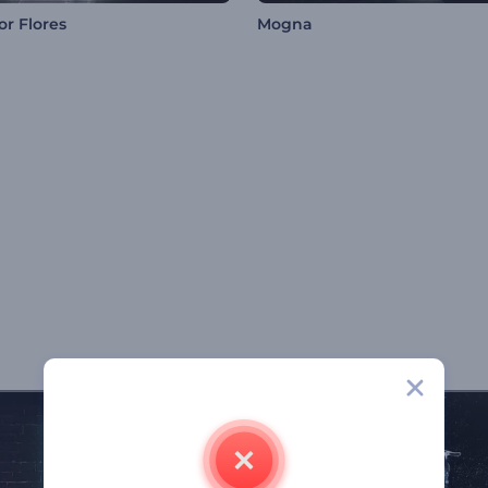
or Flores
Mogna