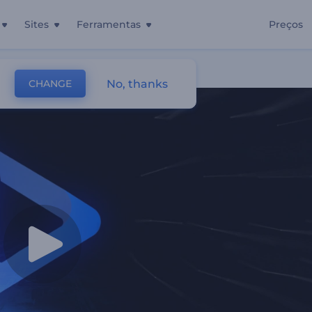
Sites
Ferramentas
Preços
curidão
No, thanks
CHANGE