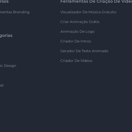
rsos
Ferramentas De Criação De Víde
mentas Branding
Visualizador De Música Gratuito
Criar Animação Grátis
Animação De Logo
gorias
Criador De Intros
Gerador De Texto Animado
Criador De Vídeos
ic Design
up