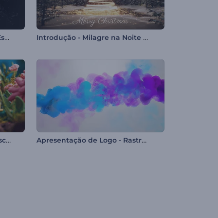
Logotipo Explosão Épica da Esfera
Introdução - Milagre na Noite de Natal
Revelação do logotipo de Páscoa em argila
Apresentação de Logo - Rastro de Fumaça