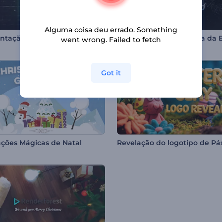
Alguma coisa deu errado. Something
Apresentação de Logotipo - Luz Neon
went wrong. Failed to fetch
Got it
tações Mágicas de Natal