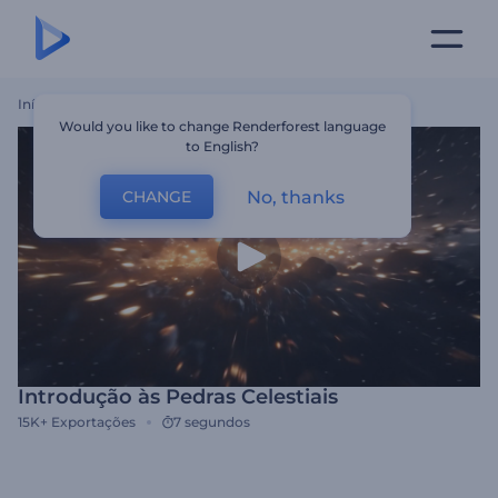
Início
Templates
Introdução Às Pedras Celestiais
Would you like to change Renderforest language
to English?
No, thanks
CHANGE
Introdução às Pedras Celestiais
15K+
Exportações
7 segundos