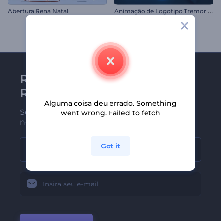
A
nimação de Logotipo Tremor Neon
Abertura Rena Natal
Receba a newsletter da
Renderforest
Alguma coisa deu errado. Something
Seja um dos primeiros a receber
went wrong. Failed to fetch
nossas últimas novidades e ofertas
Got it