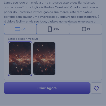
Lance seu logo em meio a uma chuva de asteroides flamejantes
com a nossa "Introdução às Pedras Celestiais". Criado para trazer o
poder do universo à introdução da sua marca, este template é
perfeito para causar uma impressão duradoura nos espectadores. É
rápido e fácil — envie seu logo, digite o nome da sua empresa e o
slogan, e escolha uma trilha sonora de fundo. Ideal para vídeos de
16:9
9:16
1:1
ficção científica, intros tecnológicas, apresentações épicas e outros
projetos com temática espacial. Experimente agora!
Estilos disponíveis
(2)
Criar Agora