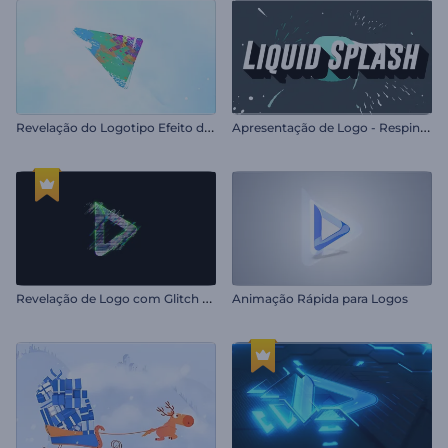
R
evelação do Logotipo Efeito de Giz
A
presentação de Logo - Respingos de Água
R
evelação de Logo com Glitch Rápido
Animação Rápida para Logos