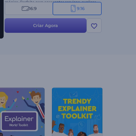
mágica. Perfeito para apresentar serviços, explicar
processos de entrega, promover ofertas especiais e
16:9
9:16
muitos outros projetos. Crie agora!
Criar Agora