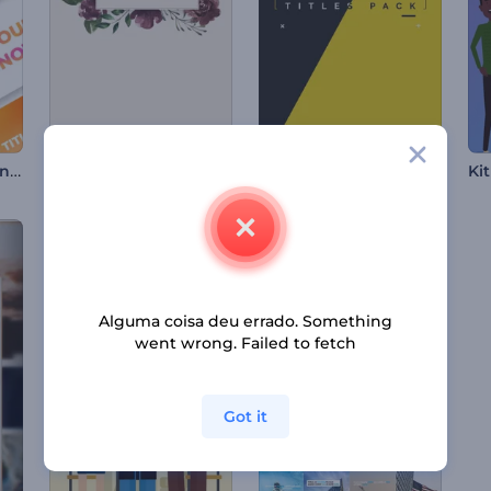
Pacote de Títulos Dinâmicos Fortes
Pacote de Títulos em Movimento
Galeria Fotos Florais
Alguma coisa deu errado. Something
went wrong. Failed to fetch
Got it