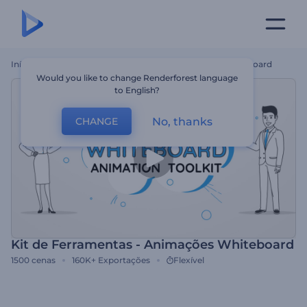
Início
Templates
Kit De Ferramentas - Animações Whiteboard
Would you like to change Renderforest language
to English?
No, thanks
CHANGE
Kit de Ferramentas - Animações Whiteboard
1500
cenas
160K+
Exportações
Flexível