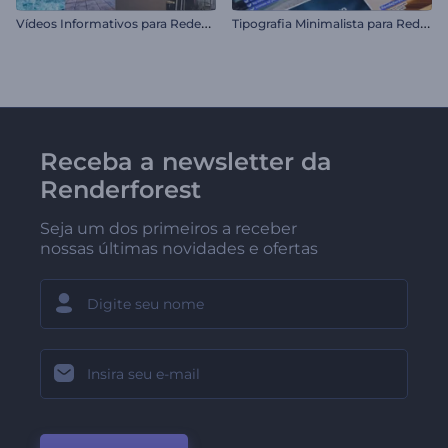
V
ídeos Informativos para Redes Sociais
T
ipografia Minimalista para Redes Sociais
Receba a newsletter da
Renderforest
Seja um dos primeiros a receber
nossas últimas novidades e ofertas