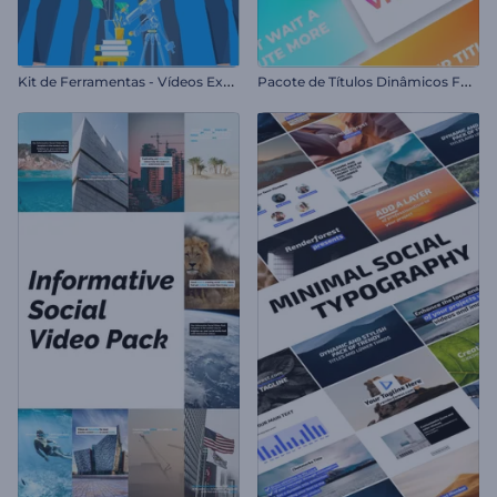
K
it de Ferramentas - Vídeos Explicativos Modernos
P
acote de Títulos Dinâmicos Fortes