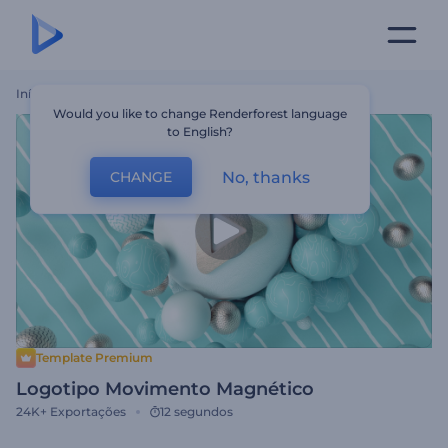
Início
Templates
Logotipo Movimento Magnético
Would you like to change Renderforest language
to English?
No, thanks
CHANGE
Template Premium
Logotipo Movimento Magnético
24K+
Exportações
12 segundos