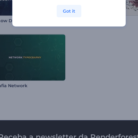
Got it
how Digital Tinta
Galeria Fotos Florais
afia Network
Receba a newsletter da Renderfores