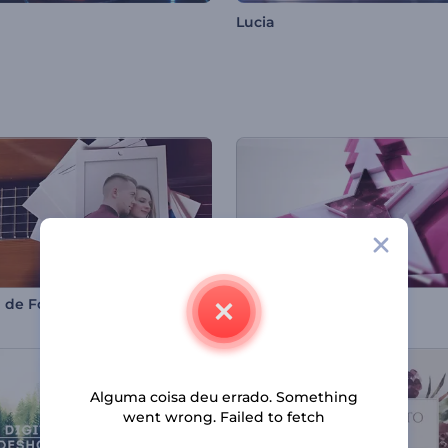
Lucia
Galeria de Fotos Noite Romântica
Promoção Superstar
Alguma coisa deu errado. Something
went wrong. Failed to fetch