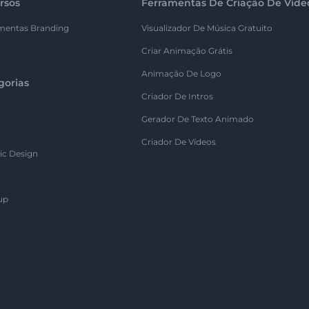
rsos
Ferramentas De Criação De Víde
mentas Branding
Visualizador De Música Gratuito
Criar Animação Grátis
Animação De Logo
gorias
Criador De Intros
Gerador De Texto Animado
Criador De Vídeos
ic Design
up