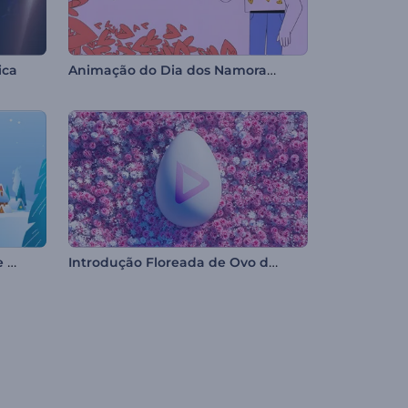
Animação do Dia dos Namorados
ica
Intro História Encantadora de Natal
Introdução Floreada de Ovo de Páscoa