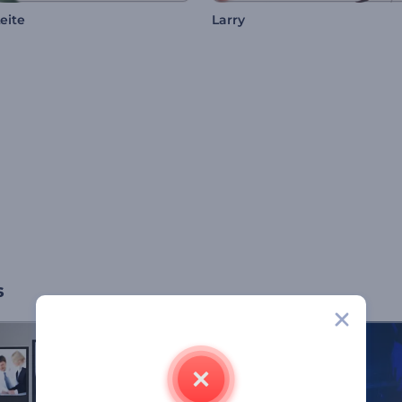
Leite
Larry
s