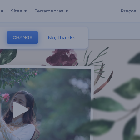
Sites
Ferramentas
Preços
No, thanks
CHANGE