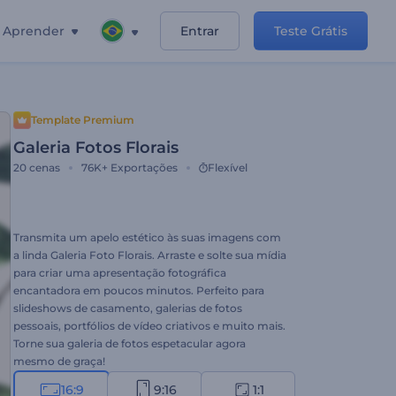
Aprender
Entrar
Teste Grátis
Template Premium
Galeria Fotos Florais
20
cenas
76K+
Exportações
Flexível
Transmita um apelo estético às suas imagens com
a linda Galeria Foto Florais. Arraste e solte sua mídia
para criar uma apresentação fotográfica
encantadora em poucos minutos. Perfeito para
slideshows de casamento, galerias de fotos
pessoais, portfólios de vídeo criativos e muito mais.
Torne sua galeria de fotos espetacular agora
mesmo de graça!
16:9
9:16
1:1