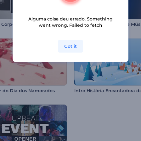
Alguma coisa deu errado. Something
 Corporativo Clean
Promoção de Evento de Mús
went wrong. Failed to fetch
Got it
r do Dia dos Namorados