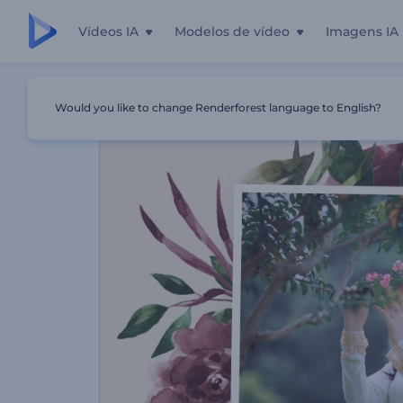
Vídeos IA
Modelos de vídeo
Imagens IA
Início
Templates
Galeria Fotos Florais
Would you like to change Renderforest language to English?