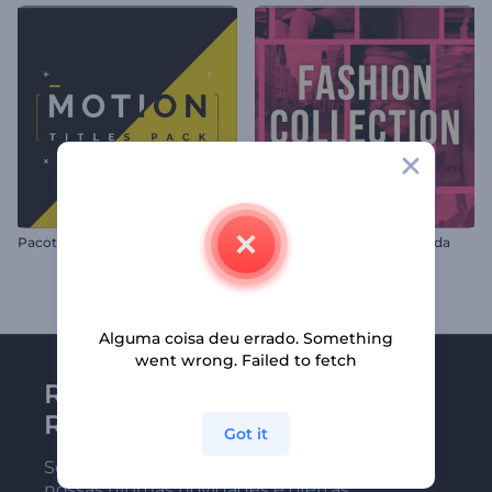
Pacote de Títulos em Movimento
Abertura de Coleção de Moda
Alguma coisa deu errado. Something
went wrong. Failed to fetch
Receba a newsletter da
Renderforest
Got it
Seja um dos primeiros a receber
nossas últimas novidades e ofertas