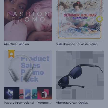
Abertura Fashion
Slideshow de Férias de Verão
P
acote Promocional - Promoção de Produtos
Abertura Clean Optics