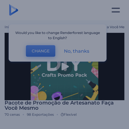
Início
Templates
Pacote De Promoção De Artesanato Faça Você Mes
Would you like to change Renderforest language
to English?
No, thanks
CHANGE
Pacote de Promoção de Artesanato Faça
Você Mesmo
70
cenas
98
Exportações
Flexível