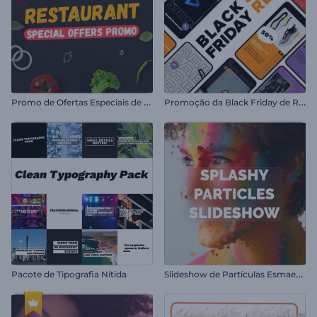
P
romo de Ofertas Especiais de Restaurante
P
romoção da Black Friday de Reels
S
lideshow de Partículas Esmaecentes
Pacote de Tipografia Nítida