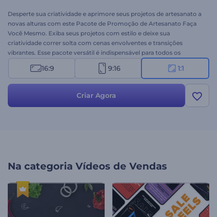
Desperte sua criatividade e aprimore seus projetos de artesanato a
novas alturas com este Pacote de Promoção de Artesanato Faça
Você Mesmo. Exiba seus projetos com estilo e deixe sua
criatividade correr solta com cenas envolventes e transições
vibrantes. Esse pacote versátil é indispensável para todos os
entusiastas de DIY e empresas de artesanato, permitindo que você
16:9
9:16
1:1
crie conteúdo único e cativante em poucos minutos. Selecione as
cenas que melhor se conectam com suas ideias, digite seus textos
promocionais, escolha uma música de fundo em nossa Biblioteca
Criar Agora
de Música ou faça o upload de sua narração. Experimente agora
mesmo e veja suas criações ganharem vida neste modelo
inesquecível!
Na categoria
Vídeos de Vendas