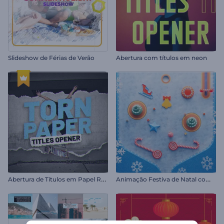
Slideshow de Férias de Verão
Abertura com títulos em neon
A
bertura de Títulos em Papel Rasgado
A
nimação Festiva de Natal com Pinball