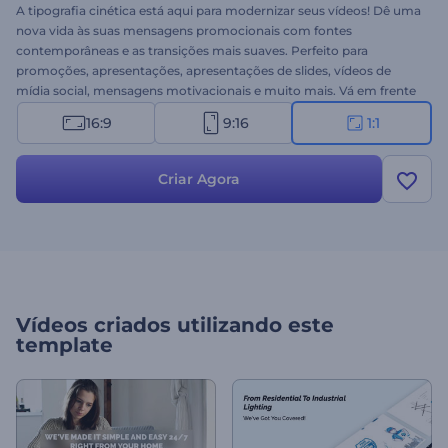
A tipografia cinética está aqui para modernizar seus vídeos! Dê uma
nova vida às suas mensagens promocionais com fontes
contemporâneas e as transições mais suaves. Perfeito para
promoções, apresentações, apresentações de slides, vídeos de
mídia social, mensagens motivacionais e muito mais. Vá em frente
e faça sua voz ser ouvida com o nosso Pacote Tipografia Moda.
16:9
9:16
1:1
Teste agora!
Criar Agora
Vídeos criados utilizando este
template