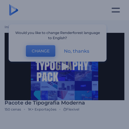
Início
Templates
Pacote De Tipografia Moderna
Would you like to change Renderforest language
to English?
No, thanks
CHANGE
Pacote de Tipografia Moderna
150
cenas
1K+
Exportações
Flexível