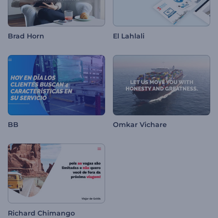
Brad Horn
El Lahlali
BB
Omkar Vichare
Richard Chimango