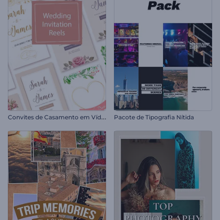
C
onvites de Casamento em Vídeo
Pacote de Tipografia Nítida