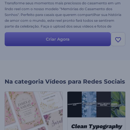
Transforme seus momentos mais preciosos do casamento em um
lindo reel com o nosso modelo "Memórias do Casamento dos
Sonhos". Perfeito para casais que querem compartilhar sua história
de amor com o mundo, este reel pronto fará todos se sentirem
parte da celebração. Faça o upload dos seus vídeos e fotos de
casamento, escolha uma linda trilha sonora e crie um reel
encantador para manter suas memórias de casamento vivas para
Criar Agora
sempre. Comece a criar agora!
Na categoria
Vídeos para Redes Sociais