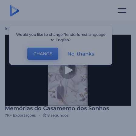
Início
Templates
Memórias Do Casamento Dos Sonhos
Would you like to change Renderforest language
to English?
No, thanks
CHANGE
Memórias do Casamento dos Sonhos
7K+
Exportações
18 segundos