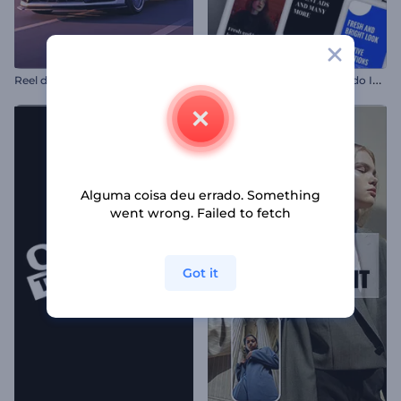
R
eel de Carros em Alta Velocidade
K
it de Ferramentas - Reels do Instagram
Alguma coisa deu errado. Something
went wrong. Failed to fetch
Got it