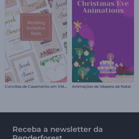
C
onvites de Casamento em Vídeo
Animações de Véspera de Natal
Receba a newsletter da
Renderforest