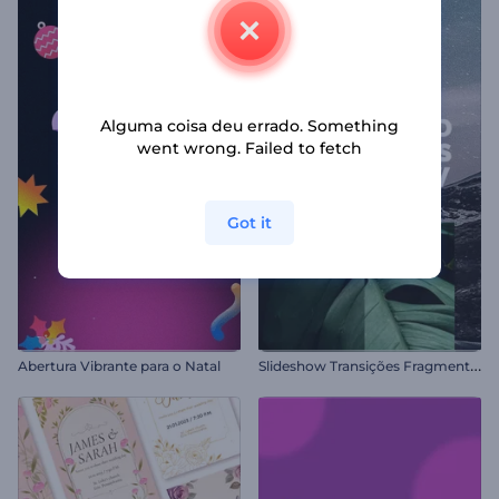
Alguma coisa deu errado. Something
went wrong. Failed to fetch
Got it
S
lideshow Transições Fragmentadas
Abertura Vibrante para o Natal