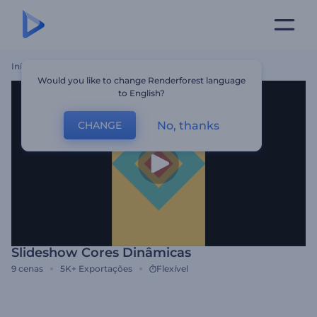
Início
Templates
Slideshow Cores Dinâmicas
Would you like to change Renderforest language
to English?
No, thanks
CHANGE
Slideshow Cores Dinâmicas
9
cenas
5K+
Exportações
Flexível