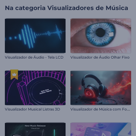
Na categoria
Visualizadores de Música
Visualizador de Áudio - Tela LCD
Visualizador de Áudio Olhar Fixo
V
isualizador de Música com Fones de Ouvido Rítmicos
Visualizador Musical Listras 3D