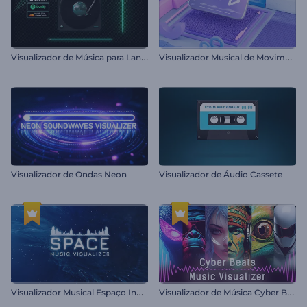
V
isualizador de Música para Lançamentos
V
isualizador Musical de Movimento Cinético
Visualizador de Ondas Neon
Visualizador de Áudio Cassete
V
isualizador Musical Espaço Infinito
V
isualizador de Música Cyber Beats