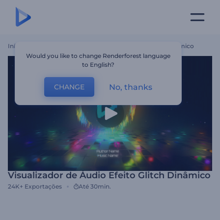
Início
Templates
Visualizador De Áudio Efeito Glitch Dinâmico
Would you like to change Renderforest language
to English?
No, thanks
CHANGE
Visualizador de Áudio Efeito Glitch Dinâmico
24K+
Exportações
Até 30min.