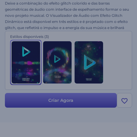
Deixe a combinação do efeito glitch colorido e das barras
geométricas de áudio com interface de espelhamento formar o seu
novo projeto musical. O Visualizador de Áudio com Efeito Glitch
Dinâmico está disponível em três estilos e é projetado com o efeito
glitch, que refletirá o impulso e a energia da sua música e brilhará
conforme as batidas do som. Perfeito para diversos tipos de música
Estilos disponíveis
(3)
eletrônica, promoção de DJ, YouTube, Vimeo ou qualquer tipo de
serviço de música. Faça o upload do seu arquivo de música e
experimente gratuitamente!
Criar Agora