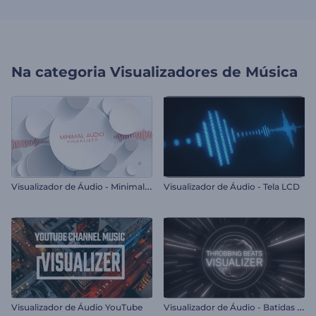
Na categoria
Visualizadores de Música
V
isualizador de Áudio - Minimalista
Visualizador de Áudio - Tela LCD
V
isualizador de Áudio - Batidas Pulsantes
Visualizador de Áudio YouTube