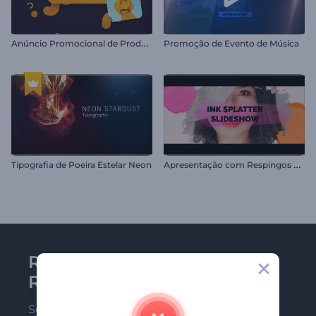
A
núncio Promocional de Produto e Varejo
Promoção de Evento de Música
A
presentação com Respingos de Tinta
Tipografia de Poeira Estelar Neon
Receba a newsletter da
Renderforest
Seja um dos primeiros a receber