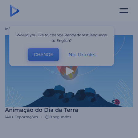
Início
Templates
Animação Do Dia Da Terra
Would you like to change Renderforest language
to English?
No, thanks
CHANGE
Animação do Dia da Terra
14K+
Exportações
18 segundos