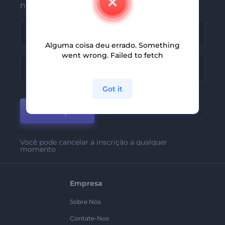
nossas últimas novidades e ofertas
Alguma coisa deu errado. Something
went wrong. Failed to fetch
Got it
Participar
Você pode cancelar a inscrição a qualquer
momento
Empresa
Sobre Nós
Contate-Nos