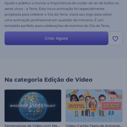
Ajude o público a honrar a importância de cuidar do lar de todos os
seres vivos - a Terra. Esta nova animação foi especialmente
projetada para celebrar o Dia da Terra. Insira seu logo para obter
uma animação profissional em questão de minutos. É um
template perfeito para celebrações de eventos do Dia da Terra,
aberturas do YouTube, comerciais de TV, apresentações e muito
mais! O que mais você precisa para a sua celebração temática?
Criar Agora
Experimente este template agora!
Na categoria
Edição de Vídeo
F
erramentas de Vídeo com Mapa Mundi
V
ídeo-Cartão Festa de Aniversário