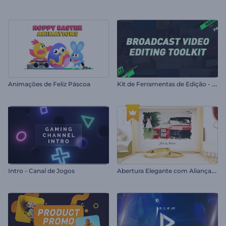
K
it de Ferramentas de Edição - Vídeos Broadcast
Animações de Feliz Páscoa
A
bertura Elegante com Alianças de Casamento
Intro - Canal de Jogos