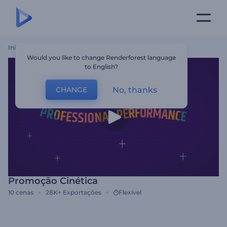
Início
Templates
Promoção Cinética
Would you like to change Renderforest language
to English?
No, thanks
CHANGE
Promoção Cinética
10
cenas
28K+
Exportações
Flexível