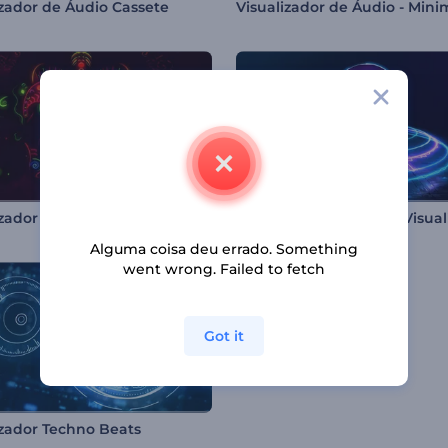
izador de Áudio Cassete
Visualizador de Áudio - Realidade Étnica
Alguma coisa deu errado. Something
went wrong. Failed to fetch
Got it
izador Techno Beats