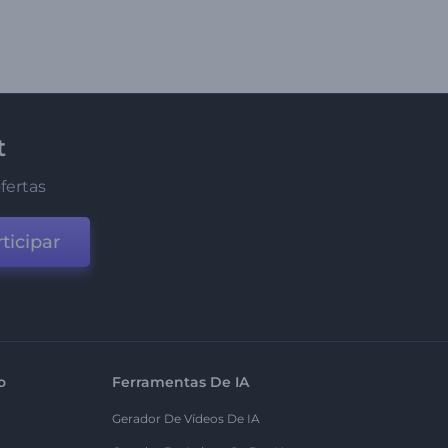
t
fertas
ticipar
o
Ferramentas De IA
Gerador De Vídeos De IA