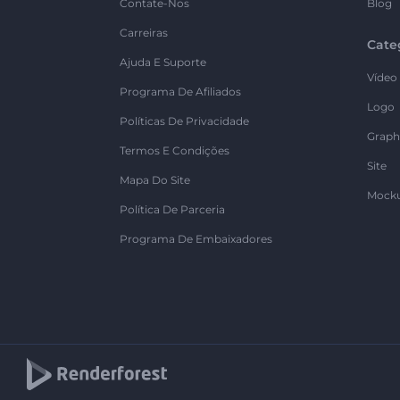
Contate-Nos
Blog
Carreiras
Cate
Ajuda E Suporte
Vídeo
Programa De Afiliados
Logo
Políticas De Privacidade
Graph
Termos E Condições
Site
Mapa Do Site
Mock
Política De Parceria
Programa De Embaixadores