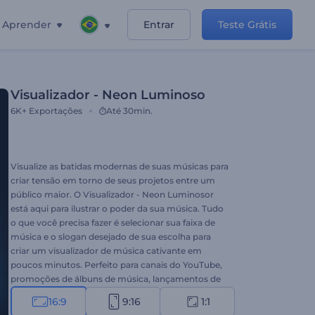
Aprender
Entrar
Teste Grátis
Visualizador - Neon Luminoso
6K+
Exportações
Até 30min.
Visualize as batidas modernas de suas músicas para
criar tensão em torno de seus projetos entre um
público maior. O Visualizador - Neon Luminosor
está aqui para ilustrar o poder da sua música. Tudo
o que você precisa fazer é selecionar sua faixa de
música e o slogan desejado de sua escolha para
criar um visualizador de música cativante em
poucos minutos. Perfeito para canais do YouTube,
promoções de álbuns de música, lançamentos de
singles e muito mais. Prepare-se para surpreender
16:9
9:16
1:1
a todos com seu visualizador de música que chama