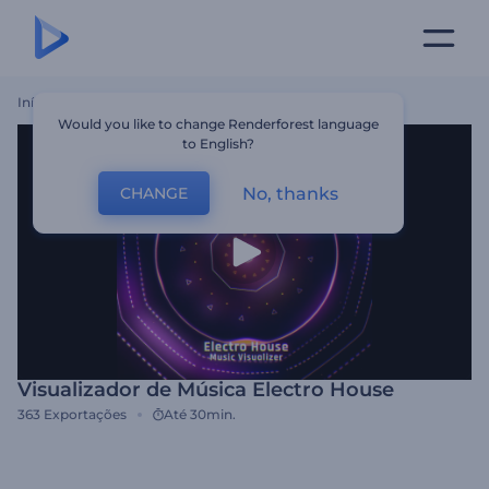
Início
Templates
Visualizador De Música Electro House
Would you like to change Renderforest language
to English?
No, thanks
CHANGE
Visualizador de Música Electro House
363
Exportações
Até 30min.