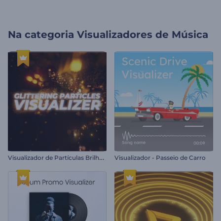
Na categoria
Visualizadores de Música
V
isualizador de Partículas Brilhantes
Visualizador - Passeio de Carro