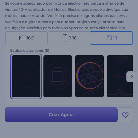
Se você é apaixonado por música electro, não perca a chance de
viralizar! O Visualizador de Música Electro ajuda você a divulgar sua
música para o mundo. Você só precisa de alguns cliques para enviar
sua faixa e digitar o texto para que seu projeto esteja pronto para
divulgação. Perfeito para todos os tipos de música eletrônica, hip-
hop ou techno. Use para lançamento de novas faixas, álbuns,
16:9
9:16
1:1
promo de singles e outros projetos. É hora de compartilhar sua
criatividade musical com todo o mundo. Portanto, não perca
Estilos disponíveis
(5)
tempo e experimente este template agora mesmo!
Criar Agora