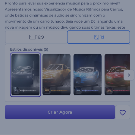
Pronto para levar sua experiência musical para o próximo nível?
Apresentamos nosso Visualizador de Música Rítmica para Carros,
onde batidas dinâmicas de áudio se sincronizam com o
movimento de um carro tunado. Seja você um DJ lançando uma
nova mixagem ou um músico divulgando suas últimas faixas, este
modelo é a escolha perfeita. Faça o upload da sua música, escreva
16:9
1:1
o título da música e o nome do artista, e apresente sua música sob
uma nova luz. Crie agora e deixe sua música pulsar com visuais
Estilos disponíveis
(5)
automotivos!
Criar Agora