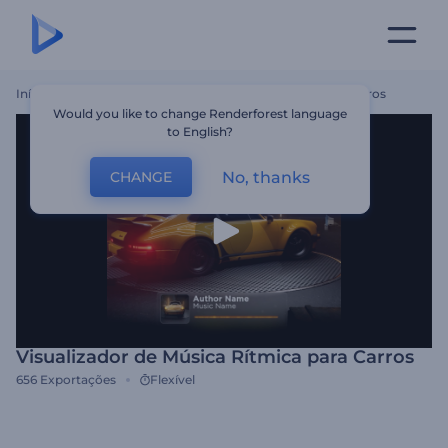
Início
Templates
Visualizador De Música Rítmica Para Carros
Would you like to change Renderforest language
to English?
No, thanks
CHANGE
Visualizador de Música Rítmica para Carros
656
Exportações
Flexível