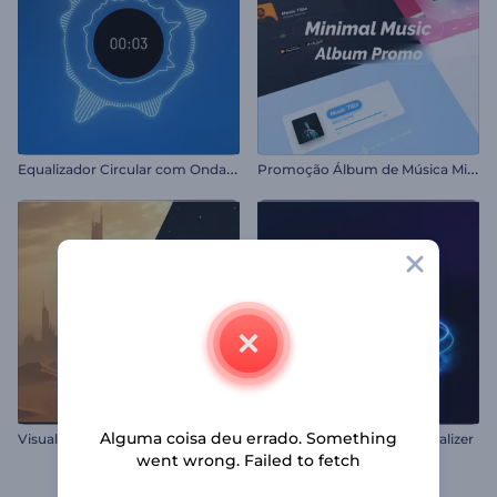
E
qualizador Circular com Ondas Sonoras
P
romoção Álbum de Música Minimalista
V
isualizador de Som - Ecos Enigmáticos
Alguma coisa deu errado. Something
Neon Audio Spectrum Visualizer
went wrong. Failed to fetch