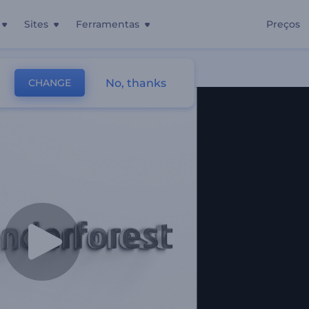
Sites
Ferramentas
Preços
te
No, thanks
CHANGE