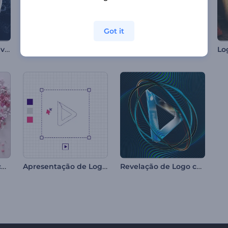
Got it
Introdução Chamativa com Controle de Videogame
Revelação de Logotipo Brilhante e Suave
Abertura Clean Optics
Lo
Introdução do Coração de Flores do Dia dos Namorados
Apresentação de Logo - Estilo Designer
Revelação de Logo com Anéis em Espiral