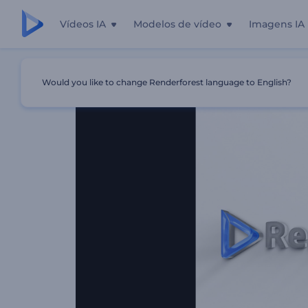
Vídeos IA
Modelos de vídeo
Imagens IA
Início
Templates
Apresentação De Logo - Brilho Elegan
Would you like to change Renderforest language to English?