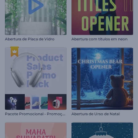
Abertura de Placa de Vidro
Abertura com títulos em neon
P
acote Promocional - Promoção de Produtos
Abertura de Urso de Natal