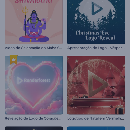
V
ídeo de Celebração do Maha Shivratri
A
presentação de Logo - Véspera de Natal
R
evelação de Logo de Corações de Dia dos Namorados
L
ogotipo de Natal em Vermelho Rubi