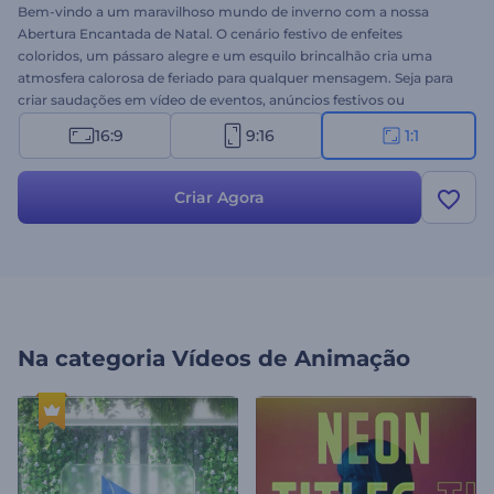
Bem-vindo a um maravilhoso mundo de inverno com a nossa
Abertura Encantada de Natal. O cenário festivo de enfeites
coloridos, um pássaro alegre e um esquilo brincalhão cria uma
atmosfera calorosa de feriado para qualquer mensagem. Seja para
criar saudações em vídeo de eventos, anúncios festivos ou
introduções de feriado, este modelo encantador é a escolha
16:9
9:16
1:1
perfeita. Personalizar seu vídeo é rápido e fácil — carregue seu
logotipo, adicione votos de boas festas e escolha uma trilha sonora.
Experimente agora!
Criar Agora
Na categoria
Vídeos de Animação