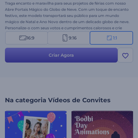
Traga encanto e maravilha para seus projetos de férias com nosso
Abre Portais Mágico do Globo de Neve. Com um toque de encanto
festivo, este modelo transportará seu público para um mundo
mágico de Natal e Ano Novo dentro de um delicado globo de neve.
Personalize-o com seus votos e cumprimentos calorosos e crie
uma mensagem de vídeo festiva que entregue a magia da
16:9
9:16
1:1
temporada ao seu público. Ideal para criar introduções calorosas e
memoráveis, vídeos de cumprimentos, aberturas festivas para
mídias sociais e muito mais. Crie agora e deixe a mágica das festas
Criar Agora
começar!
Na categoria
Vídeos de Convites