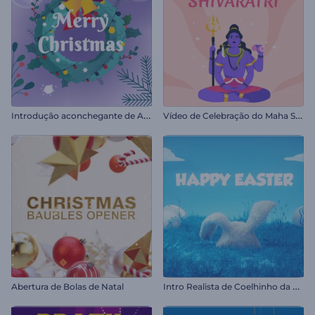
I
ntrodução aconchegante de Ano Novo
V
ídeo de Celebração do Maha Shivratri
I
ntro Realista de Coelhinho da Páscoa
Abertura de Bolas de Natal