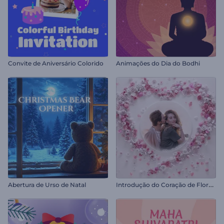
Convite de Aniversário Colorido
Animações do Dia do Bodhi
I
ntrodução do Coração de Flores do Dia dos Namorados
Abertura de Urso de Natal