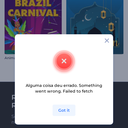
Animações de Carnaval Brasileiro
Reels Animado do Ramadã
Alguma coisa deu errado. Something
went wrong. Failed to fetch
Receba a newsletter da
Renderforest
Got it
Seja um dos primeiros a receber
nossas últimas novidades e ofertas