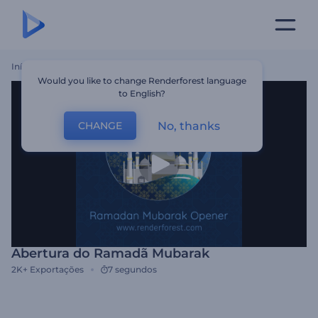
Início
Templates
Abertura Do Ramadã Mubarak
Would you like to change Renderforest language
to English?
No, thanks
CHANGE
Abertura do Ramadã Mubarak
2K+
Exportações
7 segundos