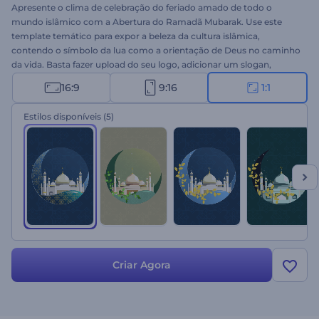
Apresente o clima de celebração do feriado amado de todo o
mundo islâmico com a Abertura do Ramadã Mubarak. Use este
template temático para expor a beleza da cultura islâmica,
contendo o símbolo da lua como a orientação de Deus no caminho
da vida. Basta fazer upload do seu logo, adicionar um slogan,
selecionar a combinação de cores e se preparar para surpreender
16:9
9:16
1:1
seu público em questão de minutos. Escolha ideal para intros de
feriados, aberturas de apresentações, convites de celebração e
Estilos disponíveis
(5)
muito mais. Cative a atenção do seu público com esta intro -
experimente agora!
Criar Agora