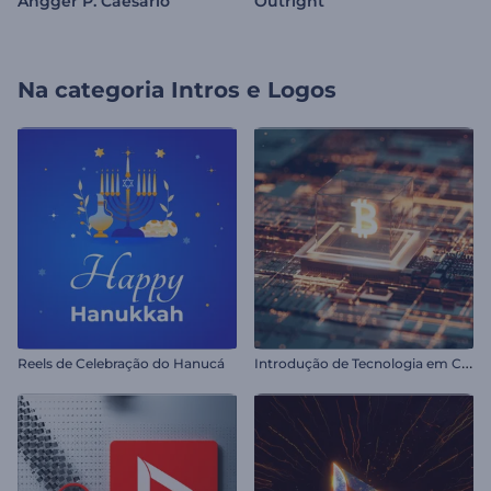
Angger P. Caesario
Outright
Na categoria
Intros e Logos
I
ntrodução de Tecnologia em Criptomoedas
Reels de Celebração do Hanucá