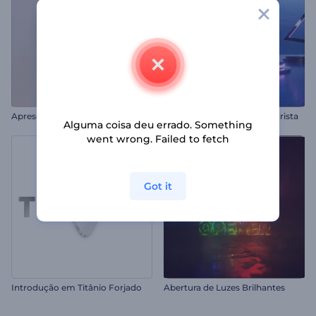
A
presentação de Logo - Rotação Minimalista
Abertura Gamer Neon Futurista
Alguma coisa deu errado. Something
went wrong. Failed to fetch
Got it
Introdução em Titânio Forjado
Abertura de Luzes Brilhantes