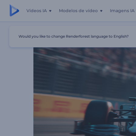
Vídeos IA
Modelos de vídeo
Imagens IA
Início
Templates
Revelação Do Logotipo Da Fórmula 1
Would you like to change Renderforest language to English?