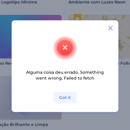
 Logotipo Mínimo
Ambiente com Luzes Neon
Logotipo Revelador Destaque Vibrante
Alguma coisa deu errado. Something
went wrong. Failed to fetch
Got it
ução Brilhante e Limpa