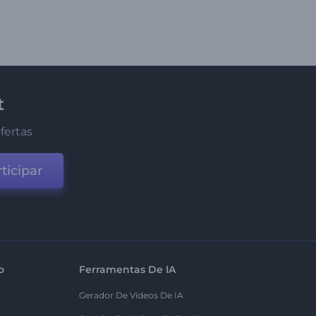
t
fertas
ticipar
o
Ferramentas De IA
Gerador De Vídeos De IA