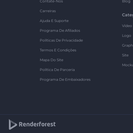
Contate-Nos
Blog
Carreiras
Cate
Ajuda E Suporte
Vídeo
Programa De Afiliados
Logo
Políticas De Privacidade
Graph
Termos E Condições
Site
Mapa Do Site
Mock
Política De Parceria
Programa De Embaixadores