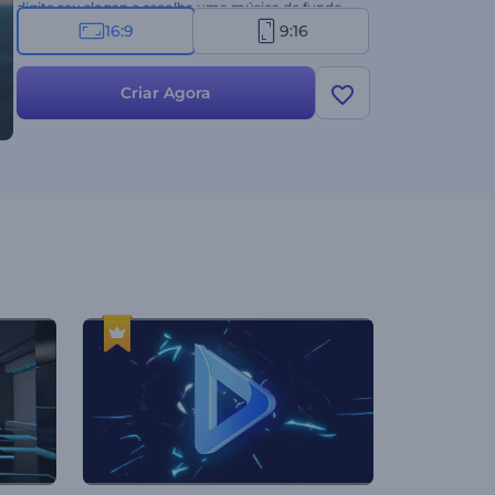
digite seu slogan e escolha uma música de fundo
para cativar seu público desde os primeiros
16:9
9:16
segundos. Experimente agora!
Criar Agora