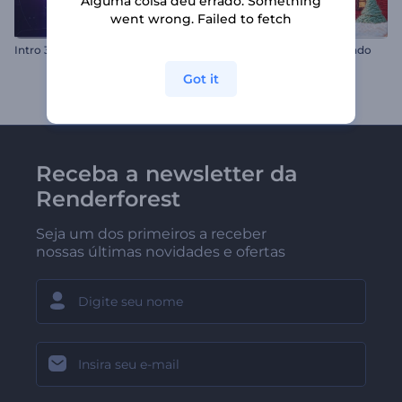
Alguma coisa deu errado. Something
went wrong. Failed to fetch
Intro 3D Pixelada
Introdução ao Natal Tricotado
Got it
Receba a newsletter da
Renderforest
Seja um dos primeiros a receber
nossas últimas novidades e ofertas