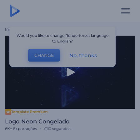
Início
Templates
Logo Neon Congelado
Would you like to change Renderforest language
to English?
No, thanks
CHANGE
Template Premium
Logo Neon Congelado
6K+
Exportações
10 segundos