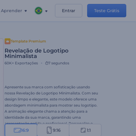
Aprender
Entrar
Teste Grátis
Template Premium
Revelação de Logotipo
Minimalista
60K+
Exportações
7 segundos
Apresente sua marca com sofisticação usando
nossa Revelação de Logotipo Minimalista. Com seu
design limpo e elegante, este modelo oferece uma
abordagem minimalista para mostrar seu logotipo.
A animação elegante chama a atenção para a
identidade da sua marca, garantindo uma
apresentação polida e profissional. Personalize o
modelo com seu logotipo, slogan e música de
16:9
9:16
1:1
fundo para criar uma primeira impressão