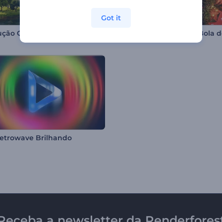
Got it
ução Quatro Estações
etrowave Brilhando
Receba a newsletter da Renderfores