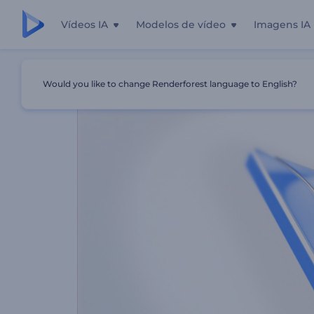
Vídeos IA
Modelos de vídeo
Imagens IA
Início
Templates
Revelação De Logotipo Minimalista
Would you like to change Renderforest language to English?