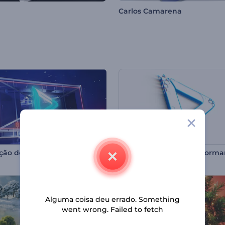
Carlos Camarena
Revelação do Logotipo em um Outdoor
Alguma coisa deu errado. Something
went wrong. Failed to fetch