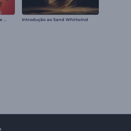
Introdução Festiva da Bola de Natal
Introdução ao Sand Whirlwind
t