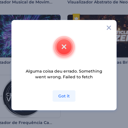
Visualizador Musical de Movimento Cinético
Visualizador Abstrato de Ne
Visualizador de Música Ondas Radiantes
Alguma coisa deu errado. Something
went wrong. Failed to fetch
Got it
Visualizador de Frequência Caótica