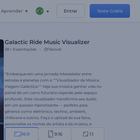
Aprender
Entrar
Teste Grátis
Galactic Ride Music Visualizer
3K+
Exportações
Flexível
"Embarque em uma jornada interestelar entre
estrelas e planetas com o ""Visualizador de Música
Viagem Galáctica."" Veja sua música ganhar vida no
painel de um carro futurista viajando pelo espaço
profundo. Este visualizador transforma seu áudio
em um passeio hipnotizante — perfeito para
gêneros como eletrônico, techno, ambient,
chillwave e outros. Faça o upload da sua faixa,
personalize os nomes do artista e da música, e
deixe seu som atravessar o universo. Crie agora! "
16:9
9:16
1:1