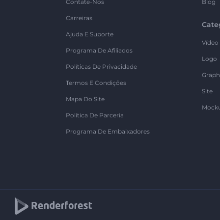
Contate-Nos
Blog
Carreiras
Cate
Ajuda E Suporte
Vídeo
Programa De Afiliados
Logo
Políticas De Privacidade
Graph
Termos E Condições
Site
Mapa Do Site
Mock
Política De Parceria
Programa De Embaixadores