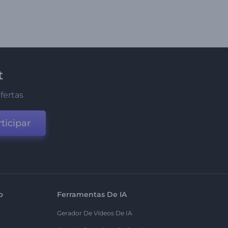
t
fertas
ticipar
o
Ferramentas De IA
Gerador De Vídeos De IA