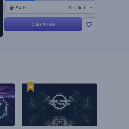
Estilo
Opção 1
Criar Agora