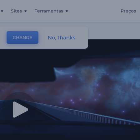
Sites
Ferramentas
Preços
No, thanks
CHANGE