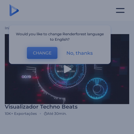
Início
Templates
Visualizador Techno Beats
Would you like to change Renderforest language
to English?
No, thanks
CHANGE
Visualizador Techno Beats
10K+
Exportações
Até 30min.