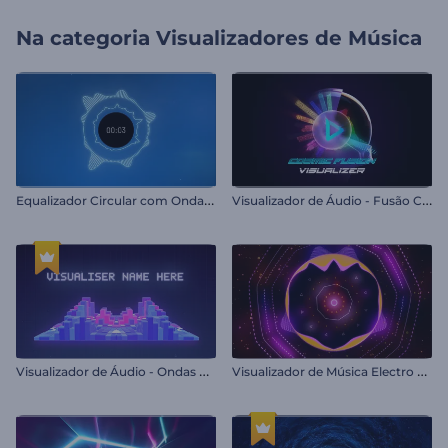
Na categoria
Visualizadores de Música
E
qualizador Circular com Ondas Sonoras
V
isualizador de Áudio - Fusão Cósmica
V
isualizador de Áudio - Ondas Pixeladas
V
isualizador de Música Electro House